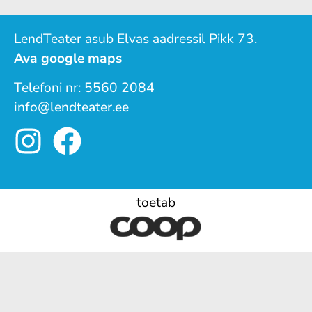
LendTeater asub Elvas aadressil Pikk 73.
Ava google maps
Telefoni nr:
5560 2084
info@lendteater.ee
toetab