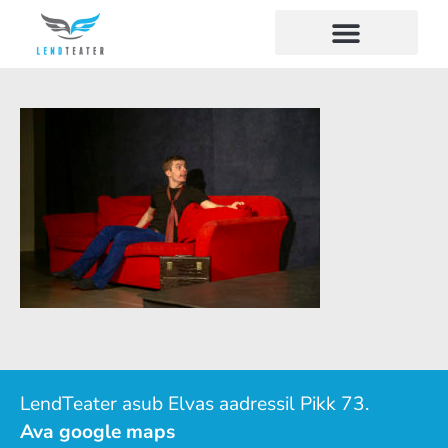
LendTeater asub Elvas aadressil Pikk 73.
Ava google maps