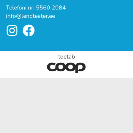
Telefoni nr:
5560 2084
info@lendteater.ee
toetab