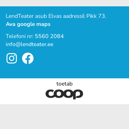
LendTeater asub Elvas aadressil Pikk 73.
Ava google maps
Telefoni nr:
5560 2084
info@lendteater.ee
toetab