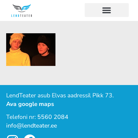
LendTeater asub Elvas aadressil Pikk 73.
Ava google maps
Telefoni nr:
5560 2084
info@lendteater.ee