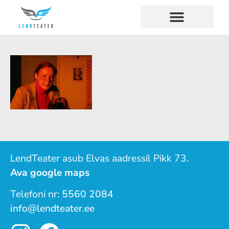
LendTeater asub Elvas aadressil Pikk 73.
Ava google maps
Telefoni nr:
5560 2084
info@lendteater.ee