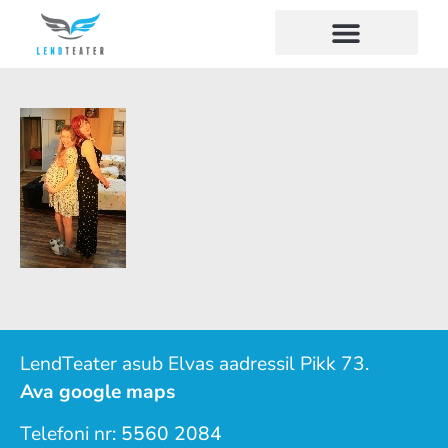
LendTeater asub Elvas aadressil Pikk 73.
Ava google maps
Telefoni nr:
5560 2084