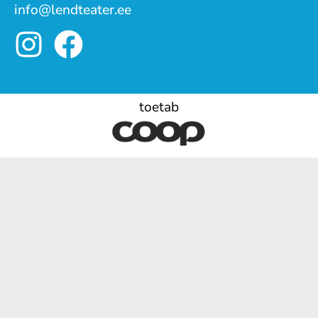
info@lendteater.ee
toetab