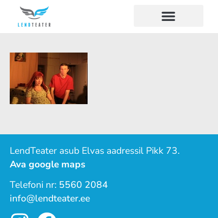
LendTeater asub Elvas aadressil Pikk 73.
Ava google maps
Telefoni nr:
5560 2084
info@lendteater.ee