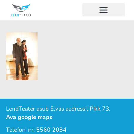
LendTeater asub Elvas aadressil Pikk 73.
Ava google maps
Telefoni nr:
5560 2084