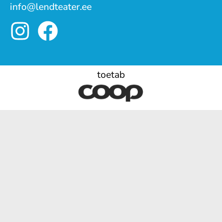
info@lendteater.ee
toetab