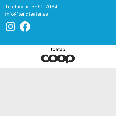
Telefoni nr:
5560 2084
info@lendteater.ee
toetab