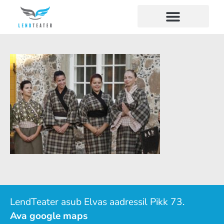
LendTeater asub Elvas aadressil Pikk 73.
Ava google maps