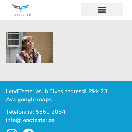
LendTeater asub Elvas aadressil Pikk 73.
Ava google maps
Telefoni nr:
5560 2084
info@lendteater.ee