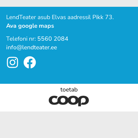
LendTeater asub Elvas aadressil Pikk 73.
Ava google maps
Telefoni nr:
5560 2084
info@lendteater.ee
toetab