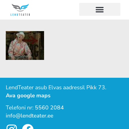
LendTeater asub Elvas aadressil Pikk 73.
Ava google maps
Telefoni nr:
5560 2084
info@lendteater.ee