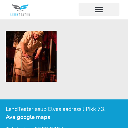
LendTeater asub Elvas aadressil Pikk 73.
Ava google maps