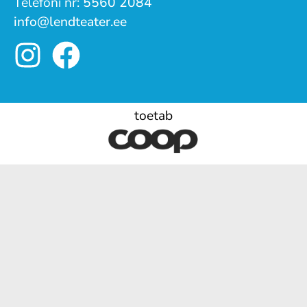
Telefoni nr:
5560 2084
info@lendteater.ee
toetab