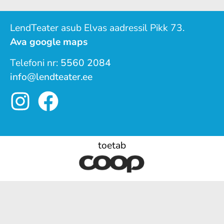
LendTeater asub Elvas aadressil Pikk 73.
Ava google maps
Telefoni nr:
5560 2084
info@lendteater.ee
toetab