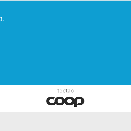
3.
toetab