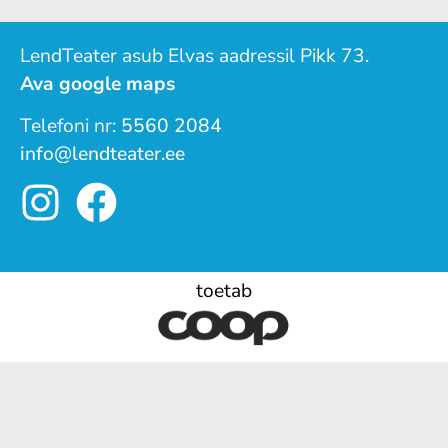
LendTeater asub Elvas aadressil Pikk 73.
Ava google maps
Telefoni nr:
5560 2084
info@lendteater.ee
toetab