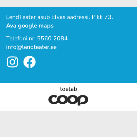
LendTeater asub Elvas aadressil Pikk 73.
Ava google maps
Telefoni nr:
5560 2084
info@lendteater.ee
toetab