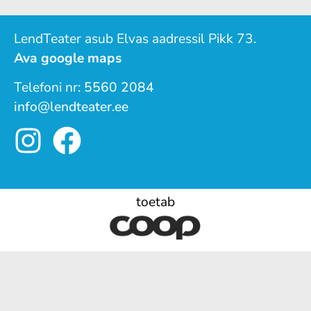
LendTeater asub Elvas aadressil Pikk 73.
Ava google maps
Telefoni nr:
5560 2084
info@lendteater.ee
toetab