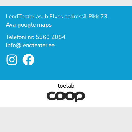
LendTeater asub Elvas aadressil Pikk 73.
Ava google maps
Telefoni nr:
5560 2084
info@lendteater.ee
toetab