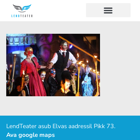
LendTeater asub Elvas aadressil Pikk 73.
Ava google maps