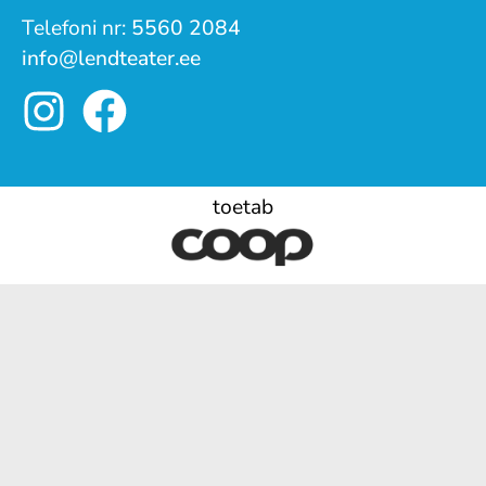
Telefoni nr:
5560 2084
info@lendteater.ee
toetab