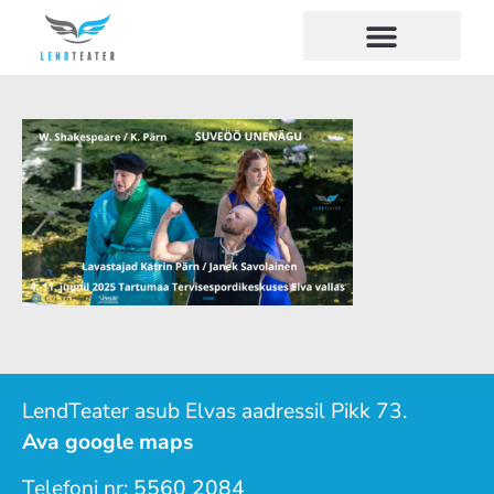
LendTeater asub Elvas aadressil Pikk 73.
Ava google maps
Telefoni nr:
5560 2084