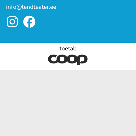
info@lendteater.ee
toetab