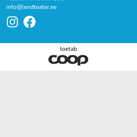
info@lendteater.ee
toetab