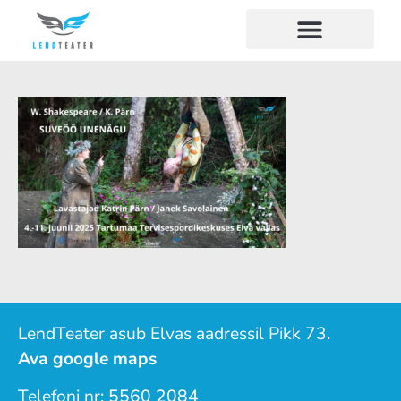
LendTeater asub Elvas aadressil Pikk 73.
Ava google maps
Telefoni nr:
5560 2084